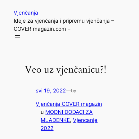
Skoči
Vjenčanja
do
Ideje za vjenčanja i pripremu vjenčanja –
sadržaja
COVER magazin.com –
Veo uz vjenčanicu?!
svi 19, 2022
—
by
Vjenčanja COVER magazin
u
MODNI DODACI ZA
MLADENKE
, 
Vjencanje
2022