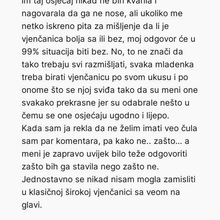
im taj osjećaj nikad ne bih kvarila i
nagovarala da ga ne nose, ali ukoliko me
netko iskreno pita za mišljenje da li je
vjenčanica bolja sa ili bez, moj odgovor će u
99% situacija biti bez. No, to ne znači da
tako trebaju svi razmišljati, svaka mladenka
treba birati vjenčanicu po svom ukusu i po
onome što se njoj sviđa tako da su meni one
svakako prekrasne jer su odabrale nešto u
čemu se one osjećaju ugodno i lijepo.
Kada sam ja rekla da ne želim imati veo čula
sam par komentara, pa kako ne.. zašto… a
meni je zapravo uvijek bilo teže odgovoriti
zašto bih ga stavila nego zašto ne.
Jednostavno se nikad nisam mogla zamisliti
u klasičnoj širokoj vjenčanici sa veom na
glavi.