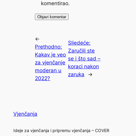
komentirao.
←
Sljedeće:
Prethodno:
Zaručili ste
Kakav je veo
se i što sad –
za vjenčanje
koraci nakon
moderan u
zaruka
→
2022?
Vjenčanja
Ideje za vjenčanja i pripremu vjenčanja – COVER