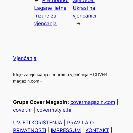
←
Prethodno:
Sljedeće:
Lagane ljetne
Ukrasi na
frizure za
vjenčanici
vjenčanja
→
Vjenčanja
Ideje za vjenčanja i pripremu vjenčanja – COVER
magazin.com –
Grupa Cover Magazin:
covermagazin.com
|
cover.hr
|
covermstyle.hr
UVJETI KORIŠTENJA
|
PRAVILA O
PRIVATNOSTI
|
IMPRESSUM
|
KONTAKT
|