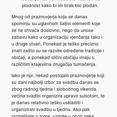
plodnost kako bi im brak bio plodan.
Mnog od praznovjerja koja se danas
spominju su uglavnom šaljivi elementi koje
se ne shvaća doslovno, nego da unose
zabavu kako u organizaciju vjenčanja tako i
u druge stvari. Ponekad je teško precizno
znati zašto su se razvile određene tradicije i
običaji, a ponekad slični običaju imaju u
različitim krajevima drugačija tumačenja.
Iako je npr. nekad postojalo praznovjerje koji
su dani najbolji izbor za svadbu danas se
zbog radnog tjedna i slobodnog vikenda
većina svadbi organizira upravo subotom, te
je danas relativno teško uskladiti i
organizirati svadbu u tjednu. Ako pak
razmišljate o tome, uzmite u obzir neka