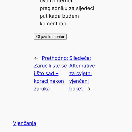
ovom internet
pregledniku za sljedeći
put kada budem
komentirao.
←
Prethodno:
Sljedeće:
Zaručili ste se
Alternative
i što sad –
za cvjetni
koraci nakon
vjenčani
zaruka
buket
→
Vjenčanja