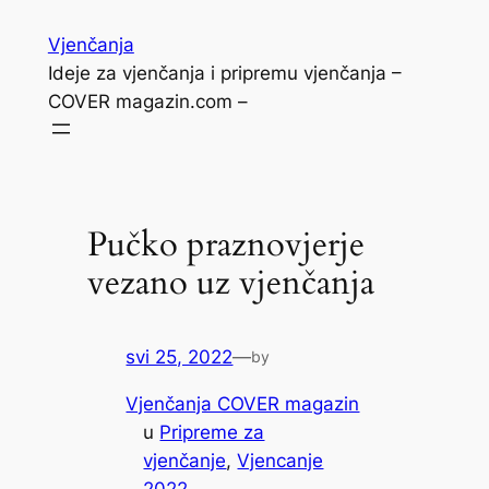
Skoči
Vjenčanja
do
Ideje za vjenčanja i pripremu vjenčanja –
sadržaja
COVER magazin.com –
Pučko praznovjerje
vezano uz vjenčanja
svi 25, 2022
—
by
Vjenčanja COVER magazin
u
Pripreme za
vjenčanje
, 
Vjencanje
2022