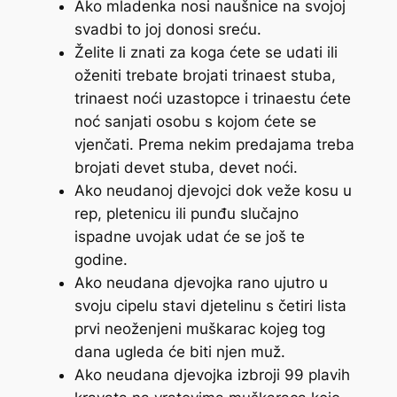
Ako mladenka nosi naušnice na svojoj
svadbi to joj donosi sreću.
Želite li znati za koga ćete se udati ili
oženiti trebate brojati trinaest stuba,
trinaest noći uzastopce i trinaestu ćete
noć sanjati osobu s kojom ćete se
vjenčati. Prema nekim predajama treba
brojati devet stuba, devet noći.
Ako neudanoj djevojci dok veže kosu u
rep, pletenicu ili punđu slučajno
ispadne uvojak udat će se još te
godine.
Ako neudana djevojka rano ujutro u
svoju cipelu stavi djetelinu s četiri lista
prvi neoženjeni muškarac kojeg tog
dana ugleda će biti njen muž.
Ako neudana djevojka izbroji 99 plavih