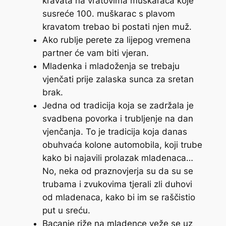
kravata na vratovima muškaraca koje
susreće 100. muškarac s plavom
kravatom trebao bi postati njen muž.
Ako rublje perete za lijepog vremena
partner će vam biti vjeran.
Mladenka i mladoženja se trebaju
vjenčati prije zalaska sunca za sretan
brak.
Jedna od tradicija koja se zadržala je
svadbena povorka i trubljenje na dan
vjenčanja. To je tradicija koja danas
obuhvaća kolone automobila, koji trube
kako bi najavili prolazak mladenaca…
No, neka od praznovjerja su da su se
trubama i zvukovima tjerali zli duhovi
od mladenaca, kako bi im se raščistio
put u sreću.
Bacanje riže na mladence veže se uz