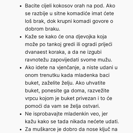
Bacite cijeli kokosov orah na pod. Ako
se razbije u sitne komadiće imat ćete
loš brak, dok krupni komadi govore o
dobrom braku.
Kaže se kako će ona djevojka koja
može po tankoj gredi ili ogradi prijeći
dvanaest koraka, a da ne izgubi
ravnotežu zapovijedati svome mužu.
Ako idete na vjenčanje, a niste udani u
onom trenutku kada mladenka baci
buket, zaželite želju. Ako uhvatite
buket, ponesite ga doma, razvežite
vrpcu kojom je buket privezan i to će
pomoći da vam se želja ostvari.
Ne isprobavajte mladenkin veo, jer
kažu kako se tada nikada nećete udati.
Za muškarce je dobro da nose ključ na