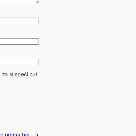
 za sljedeći put
ne prema boji
→