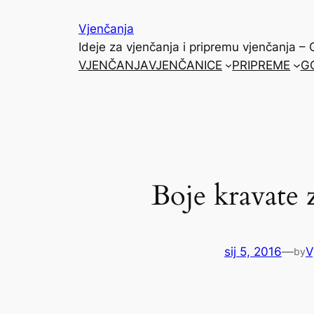
Skoči
Vjenčanja
do
Ideje za vjenčanja i pripremu vjenčanja 
sadržaja
VJENČANJA
VJENČANICE
PRIPREME
G
Boje kravate 
sij 5, 2016
—
V
by