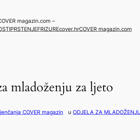
– COVER magazin.com –
OSTI
PRSTENJE
FRIZURE
cover.hr
COVER magazin.com
za mladoženju za ljeto
jenčanja COVER magazin
u
ODJELA ZA MLADOŽENJ