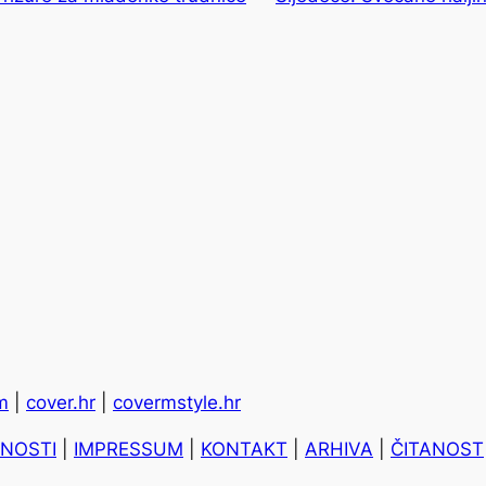
m
|
cover.hr
|
covermstyle.hr
TNOSTI
|
IMPRESSUM
|
KONTAKT
|
ARHIVA
|
ČITANOST