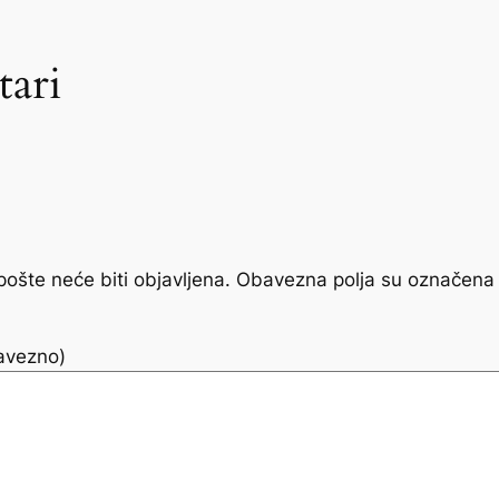
ari
ošte neće biti objavljena.
Obavezna polja su označena
avezno)