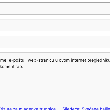
me, e-poštu i web-stranicu u ovom internet pregledniku
komentirao.
Frizure za mladenke trudnice
Sljedeće:
Svečane halji